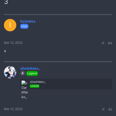
3
Itzzlukka
I
User
Mai 12, 2022
#4
4
xDarkNeko_
Legend
xDarkNeko_
LEGEND
Mai 12, 2022
#5