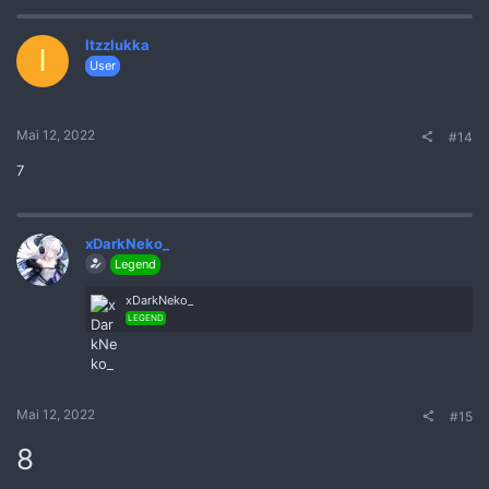
Itzzlukka
I
User
Mai 12, 2022
#14
7
xDarkNeko_
Legend
xDarkNeko_
LEGEND
Mai 12, 2022
#15
8