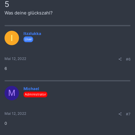
5
Was deine glückszahl?
Itzzlukka
I
User
Mai 12, 2022
#6
6
Michael
M
Administrator
Mai 12, 2022
#7
0