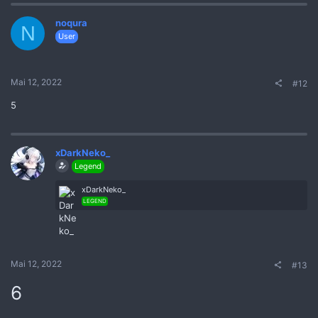
noqura
N
User
Mai 12, 2022
#12
5
xDarkNeko_
Legend
xDarkNeko_
LEGEND
Mai 12, 2022
#13
6