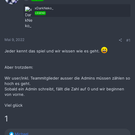
m
xDarkNeko_
LEGEND
Mai 9, 2022
#1
Jeder kennt das spiel und wir wissen wie es geht.
Aber trotzdem:
Wir user/inkl. Teammitglieder ausser die Admins müssen zählen so
hoch es geht.
Sobald ein Admin schreibt, fällt die Zahl auf 0 und wir beginnen
von vorne.
Viel glück
1
R
Michael