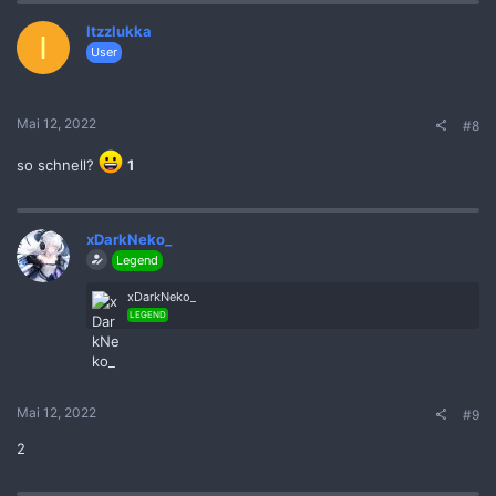
Itzzlukka
I
User
Mai 12, 2022
#8
so schnell?
1
xDarkNeko_
Legend
xDarkNeko_
LEGEND
Mai 12, 2022
#9
2