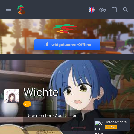
widget.serverOffline
Wichtel
VIP
New member
·
Aus
Nordpol
CoronaWichtel
PREMIUM