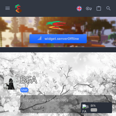
widget.serverOffline
BFA
User
Supporter
·
Aus
SilentLobby
BFA
USER