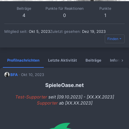
Beiträge
Punkte für Reaktionen
Punkte
4
0
1
Mitglied seit
Okt 5, 2023
Zuletzt gesehen
Dez 19, 2023
Finden
Profilnachrichten
Letzte Aktivität
Beiträge
Informati
BFA
Okt 10, 2023
SpieleOase.net
Test-Supporter
seit [09.10.2023] - [XX.XX.2023]
Supporter
ab [XX.XX.2023]