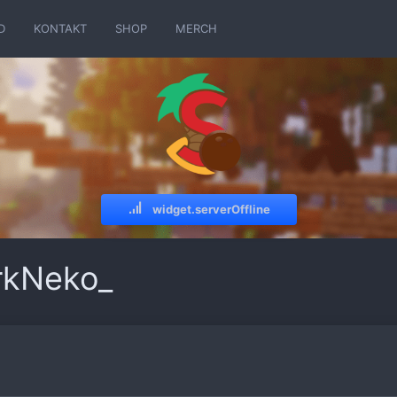
D
KONTAKT
SHOP
MERCH
widget.serverOffline
rkNeko_