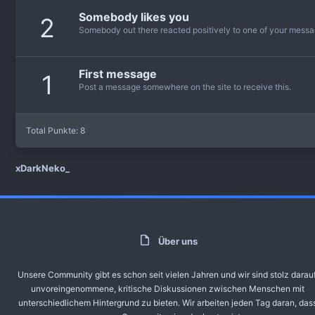
Somebody likes you
2
Somebody out there reacted positively to one of your messag
First message
1
Post a message somewhere on the site to receive this.
Total Punkte: 8
xDarkNeko_
Über uns
Unsere Community gibt es schon seit vielen Jahren und wir sind stolz darauf
unvoreingenommene, kritische Diskussionen zwischen Menschen mit
unterschiedlichem Hintergrund zu bieten. Wir arbeiten jeden Tag daran, das