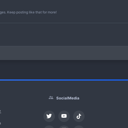
es. Keep posting like that for more!
SocialMedia
,
tiktok
s