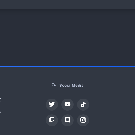
SocialMedia
,
tiktok
s