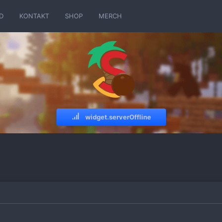
D
KONTAKT
SHOP
MERCH
widget.serverOffline